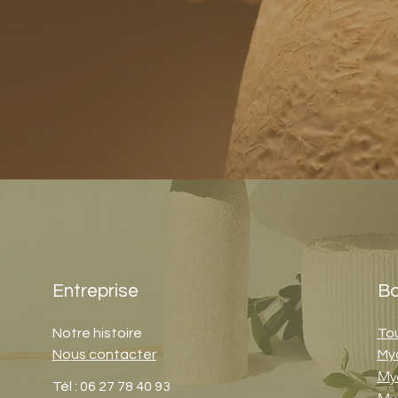
Entreprise
Bo
Notre histoire
Tou
Nous contacter
My
My
Tél : 06 27 78 40 93