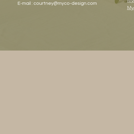
My
E-mail :
courtney@myco-design.com
My