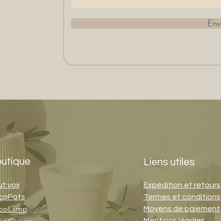
Env
utique
Liens utiles
t voir
Expédition et retours
coPots
Termes et conditions
coLamp
Moyens de paiement
Mentions légales